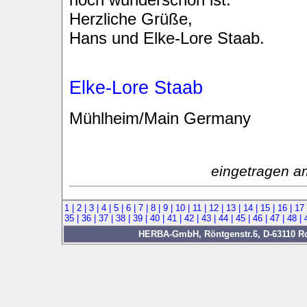
Herzliche Grüße,
Hans und Elke-Lore Staab.
Elke-Lore Staab
Mühlheim/Main Germany
eingetragen a
1 |
2 |
3 |
4 |
5 |
6 |
7 |
8 |
9 |
10 |
11 |
12 |
13 |
14 |
15 |
16 |
17
35 |
36 |
37 |
38 |
39 |
40 |
41 |
42 |
43 |
44 |
45 |
46 |
47 |
48 |
HERBA-GmbH, Röntgenstr.6, D-63110 Rod