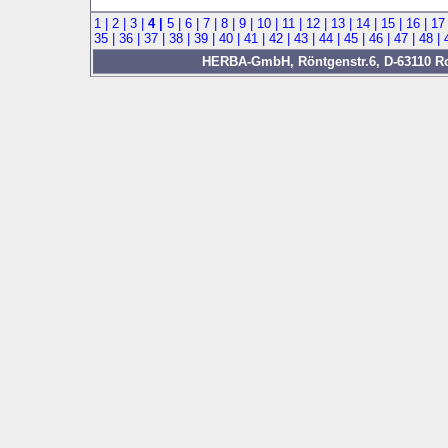
1 |
2 |
3 |
4 |
5 |
6 |
7 |
8 |
9 |
10 |
11 |
12 |
13 |
14 |
15 |
16 |
17
35 |
36 |
37 |
38 |
39 |
40 |
41 |
42 |
43 |
44 |
45 |
46 |
47 |
48 |
HERBA-GmbH, Röntgenstr.6, D-63110 Rod