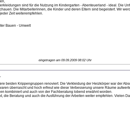
en,
rkleidungen sind für die Nutzung im Kindergarten - Abenteuerland - ideal. Die Un
chauen. Die Mitarbeiterinnen, die Kinder und deren Eltern sind begeistert. Wir w
jeder Zeit weiterempfehlen.
iter Bauen - Umwelt
eingetragen am 09.09.2009 08:02 Uhr
,
re beiden Krippengruppen renoviert. Die Verkleidung der Heizkörper war der Absc
aren überrascht und hoch erfreut wie diese Verbesserung unsere Räume aufwertet.
ngen kombiniert und auch von der Fachberatung lobend erwähnt worden.
, die Beratung und auch die Ausführung der Arbeiten weiter empfehlen. Vielen Da