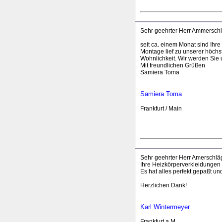
Sehr geehrter Herr Ammerschl
seit ca. einem Monat sind Ihr
Montage lief zu unserer höchs
Wohnlichkeit. Wir werden Sie 
Mit freundlichen Grüßen
Samiera Toma
Samiera Toma
Frankfurt / Main
Sehr geehrter Herr Amerschläg
Ihre Heizkörperverkleidungen
Es hat alles perfekt gepaßt un
Herzlichen Dank!
Karl Wintermeyer
Frankfurt a.M.