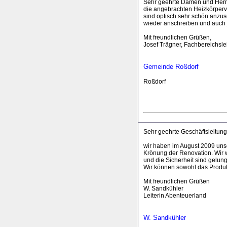
Sehr geehrte Damen und Herr
die angebrachten Heizkörperve
sind optisch sehr schön anzus
wieder anschreiben und auch 
Mit freundlichen Grüßen,
Josef Trägner, Fachbereichsle
Gemeinde Roßdorf
Roßdorf
Sehr geehrte Geschäftsleitung
wir haben im August 2009 unse
Krönung der Renovation. Wir w
und die Sicherheit sind gelu
Wir können sowohl das Produkt
Mit freundlichen Grüßen
W. Sandkühler
Leiterin Abenteuerland
W. Sandkühler