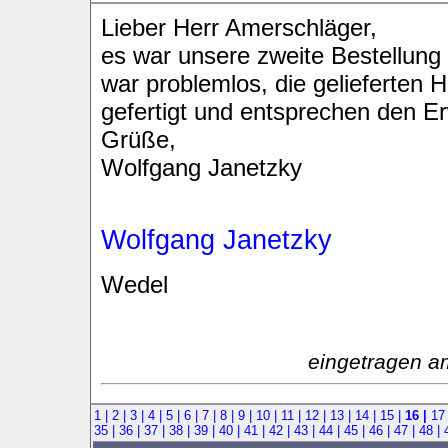
Lieber Herr Amerschläger,
es war unsere zweite Bestellung
war problemlos, die gelieferten 
gefertigt und entsprechen den E
Grüße,
Wolfgang Janetzky
Wolfgang Janetzky
Wedel
eingetragen a
1 |
2 |
3 |
4 |
5 |
6 |
7 |
8 |
9 |
10 |
11 |
12 |
13 |
14 |
15 |
16 |
17
35 |
36 |
37 |
38 |
39 |
40 |
41 |
42 |
43 |
44 |
45 |
46 |
47 |
48 |