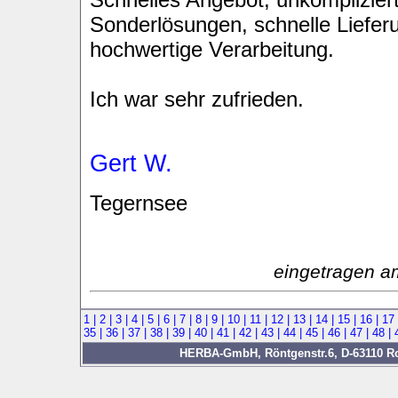
Sonderlösungen, schnelle Liefer
hochwertige Verarbeitung.
Ich war sehr zufrieden.
Gert W.
Tegernsee
eingetragen a
1 |
2 |
3 |
4 |
5 |
6 |
7 |
8 |
9 |
10 |
11 |
12 |
13 |
14 |
15 |
16 |
17
35 |
36 |
37 |
38 |
39 |
40 |
41 |
42 |
43 |
44 |
45 |
46 |
47 |
48 |
HERBA-GmbH, Röntgenstr.6, D-63110 Rod