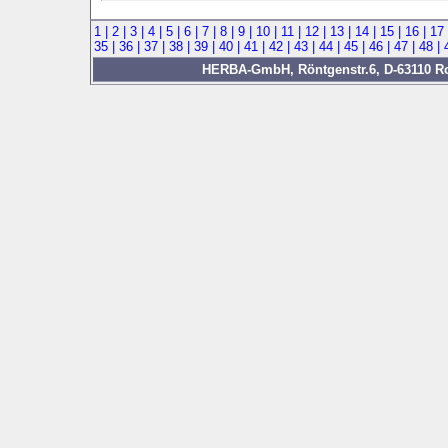
1 |
2 |
3 |
4 |
5 |
6 |
7 |
8 |
9 |
10 |
11 |
12 |
13 |
14 |
15 |
16 |
17
35 |
36 |
37 |
38 |
39 |
40 |
41 |
42 |
43 |
44 |
45 |
46 |
47 |
48 |
HERBA-GmbH, Röntgenstr.6, D-63110 Rod