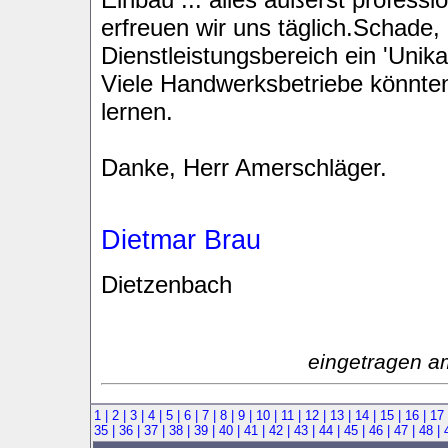
erfreuen wir uns täglich.Schade
Dienstleistungsbereich ein 'Unikat
Viele Handwerksbetriebe könnte
lernen.
Danke, Herr Amerschläger.
Dietmar Brau
Dietzenbach
eingetragen a
1 |
2 |
3 |
4 |
5 |
6 |
7 |
8 |
9 |
10 |
11 |
12 |
13 |
14 |
15 |
16 |
17
35 |
36 |
37 |
38 |
39 |
40 |
41 |
42 |
43 |
44 |
45 |
46 |
47 |
48 |