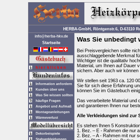
HERBA-GmbH, Röntgenstr.6, D-63110 Rod
info@herba-hkv.de
Was Sie unbedingt w
Startseite
Bei Preisvergleichen sollte nic
ausschlaggebende Merkmal für 
Wichtiger ist die qualitativ h
Material, um Ihnen auf Dauer v
h i e r k l i c k e n
sichern. Aber auch wir können b
Wir stellen seit 1963 ca. 120 
Information anfordern
Sie für sich diese Erfahrung un
Kunden über uns
können Sie im Gästebuch einig
Was Sie wissen sollten
Das verarbeitete Material und 
häufige Fragen
und garantieren Ihnen nur beste
Angebot und Aufmaß
Montageanleitungen
Alle Verkleidungen sind zur
Wärmeverlust
Es stehen Ihnen 5 Konstruktio
1. Bez. – E - Rahmen die nur a
Dekorbeispiele
2. Bez. – A - Rahmen mit nur s
Stabverkleidungen