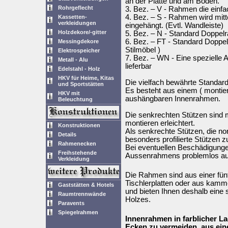
an der Platte und am Boden.
Rohrgeflecht
3. Bez. – V - Rahmen die einfa
4. Bez. – S - Rahmen wird mitt
Kassetten-
verkleidungen
eingehängt. (Evtl. Wandleiste)
Holzdekore/-gitter
5. Bez. – N - Standard Doppe
6. Bez. – FT - Standard Doppe
Messingdekore
Stilmöbel )
Elektrospeicher
7. Bez. – WN - Eine spezielle 
Metall - Alu
lieferbar
Edelstahl - Holz
HKV für Heime, Kitas
Die vielfach bewährte Standar
und Sportstätten
Es besteht aus einem ( monti
HKV mit
aushängbaren Innenrahmen.
Beleuchtung
Die senkrechten Stützen sind 
montieren erleichtert.
Konstruktionen
Als senkrechte Stützen, die no
Details
besonders profilierte Stützen 
Rahmenecken
Bei eventuellen Beschädigungen
Freihstehende
Aussenrahmens problemlos au
Verkleidung
Die Rahmen sind aus einer fün
Tischlerplatten oder aus kamm
Gaststätten & Hotels
und bieten Ihnen deshalb eine
Raumtrennwände
Holzes.
Paravents
Spiegelrahmen
Innenrahmen in farblicher La
Ecken zu vermeiden, aus eine